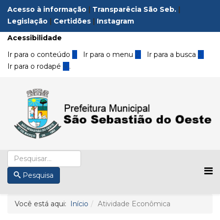
Acesso à informação
|
Transparêcia São Seb.
|
Legislação
|
Certidões
|
Instagram
Acessibilidade
Ir para o conteúdo
1
Ir para o menu
2
Ir para a busca
3
Ir para o rodapé
4
.
Pesquisa
Você está aqui:
Início
Atividade Econômica