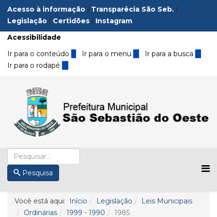
Acesso à informação
|
Transparêcia São Seb.
|
Legislação
|
Certidões
|
Instagram
Acessibilidade
Ir para o conteúdo
1
Ir para o menu
2
Ir para a busca
3
Ir para o rodapé
4
.
Pesquisa
Você está aqui:
Início
Legislação
Leis Municipais
Ordinárias
1999 - 1990
1985