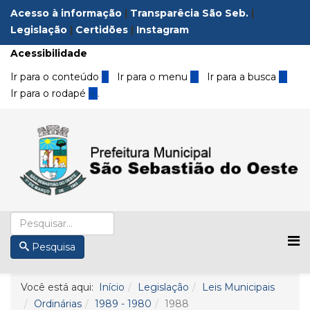
Acesso à informação
|
Transparêcia São Seb.
|
Legislação
|
Certidões
|
Instagram
Acessibilidade
Ir para o conteúdo
1
Ir para o menu
2
Ir para a busca
3
Ir para o rodapé
4
.
Pesquisa
Você está aqui:
Início
Legislação
Leis Municipais
Ordinárias
1989 - 1980
1988