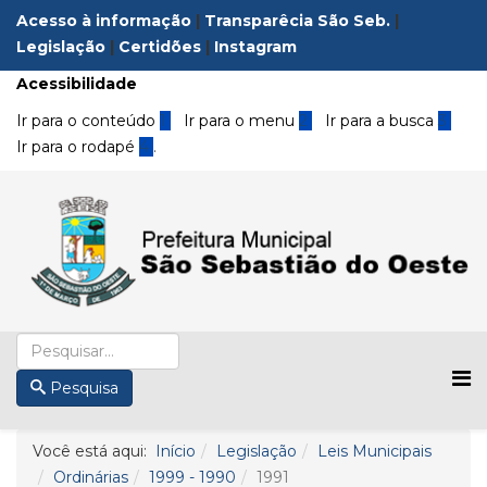
Acesso à informação
|
Transparêcia São Seb.
|
Legislação
|
Certidões
|
Instagram
Acessibilidade
Ir para o conteúdo
1
Ir para o menu
2
Ir para a busca
3
Ir para o rodapé
4
.
Pesquisa
Você está aqui:
Início
Legislação
Leis Municipais
Ordinárias
1999 - 1990
1991