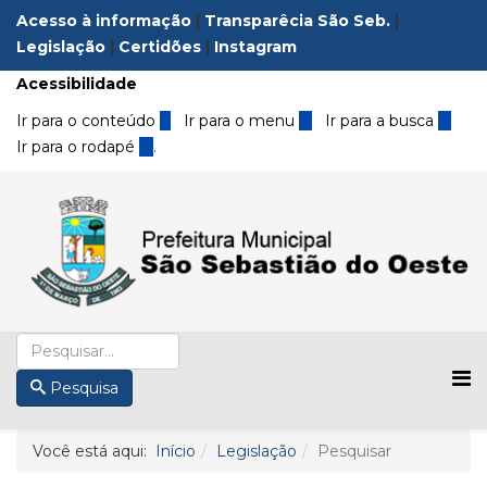
Acesso à informação
|
Transparêcia São Seb.
|
Legislação
|
Certidões
|
Instagram
Acessibilidade
Ir para o conteúdo
1
Ir para o menu
2
Ir para a busca
3
Ir para o rodapé
4
.
Pesquisa
Você está aqui:
Início
Legislação
Pesquisar