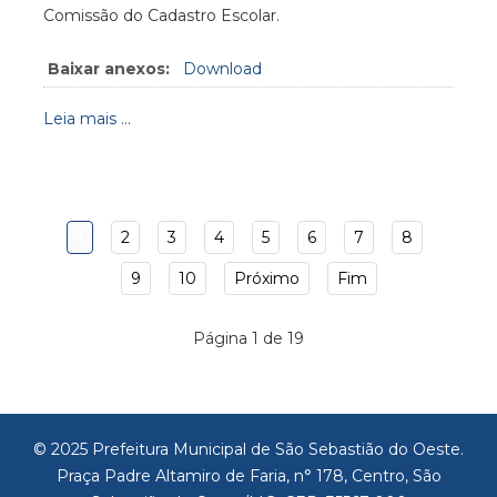
Comissão do Cadastro Escolar.
Baixar anexos:
Download
Leia mais ...
1
2
3
4
5
6
7
8
9
10
Próximo
Fim
Página 1 de 19
© 2025 Prefeitura Municipal de São Sebastião do Oeste.
Praça Padre Altamiro de Faria, n° 178, Centro, São