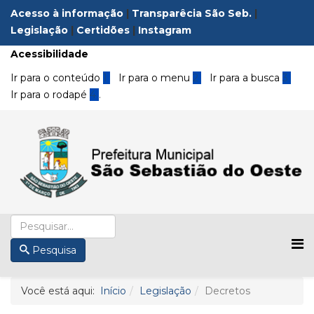
Acesso à informação
|
Transparêcia São Seb.
|
Legislação
|
Certidões
|
Instagram
Acessibilidade
Ir para o conteúdo
1
Ir para o menu
2
Ir para a busca
3
Ir para o rodapé
4
.
Pesquisa
Você está aqui:
Início
Legislação
Decretos