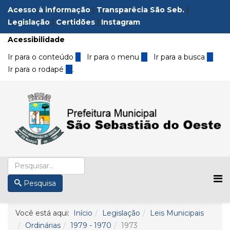
Acesso à informação
|
Transparêcia São Seb.
|
Legislação
|
Certidões
|
Instagram
Acessibilidade
Ir para o conteúdo
1
Ir para o menu
2
Ir para a busca
3
Ir para o rodapé
4
.
Pesquisa
Você está aqui:
Início
Legislação
Leis Municipais
Ordinárias
1979 - 1970
1973