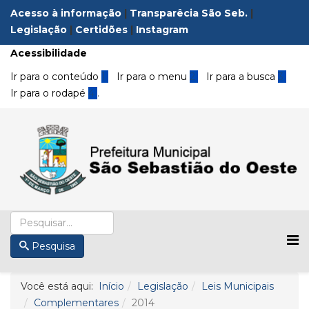
Acesso à informação
|
Transparêcia São Seb.
|
Legislação
|
Certidões
|
Instagram
Acessibilidade
Ir para o conteúdo
1
Ir para o menu
2
Ir para a busca
3
Ir para o rodapé
4
.
Pesquisa
Você está aqui:
Início
Legislação
Leis Municipais
Complementares
2014