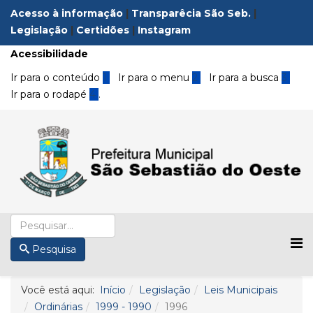
Acesso à informação
|
Transparêcia São Seb.
|
Legislação
|
Certidões
|
Instagram
Acessibilidade
Ir para o conteúdo
1
Ir para o menu
2
Ir para a busca
3
Ir para o rodapé
4
.
Pesquisa
Você está aqui:
Início
Legislação
Leis Municipais
Ordinárias
1999 - 1990
1996