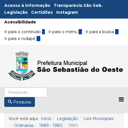
Acesso à informação
|
Transparêcia São Seb.
|
Legislação
|
Certidões
|
Instagram
Acessibilidade
Ir para o conteúdo
1
Ir para o menu
2
Ir para a busca
3
Ir para o rodapé
4
.
Pesquisa
Você está aqui:
Início
Legislação
Leis Municipais
Ordinárias
1989 - 1980
1980