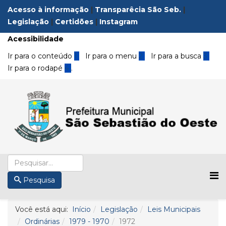
Acesso à informação
|
Transparêcia São Seb.
|
Legislação
|
Certidões
|
Instagram
Acessibilidade
Ir para o conteúdo
1
Ir para o menu
2
Ir para a busca
3
Ir para o rodapé
4
.
Pesquisa
Você está aqui:
Início
Legislação
Leis Municipais
Ordinárias
1979 - 1970
1972