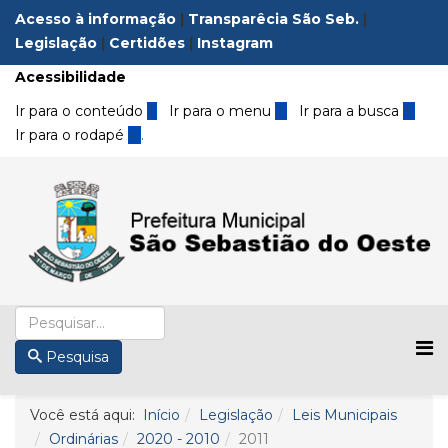
Acesso à informação
|
Transparêcia São Seb.
|
Legislação
|
Certidões
|
Instagram
Acessibilidade
Ir para o conteúdo
1
Ir para o menu
2
Ir para a busca
3
Ir para o rodapé
4
.
Pesquisa
Você está aqui:
Início
Legislação
Leis Municipais
Ordinárias
2020 - 2010
2011