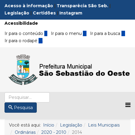
Acesso à informação
|
Transparêcia São Seb.
|
Legislação
|
Certidões
|
Instagram
Acessibilidade
Ir para o conteúdo
1
Ir para o menu
2
Ir para a busca
3
Ir para o rodapé
4
.
Pesquisa
Você está aqui:
Início
Legislação
Leis Municipais
Ordinárias
2020 - 2010
2014