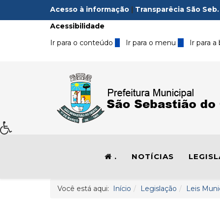
Acesso à informação
|
Transparêcia São Seb.
Acessibilidade
Ir para o conteúdo
1
Ir para o menu
2
Ir para a
.
NOTÍCIAS
LEGIS
Você está aqui:
Início
Legislação
Leis Muni