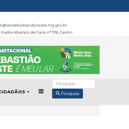
e@saosebastiaodooeste.mg.gov.br
a Padre Altamiro de Faria, n° 178, Centro
CIDADÃOS
Pesquisa