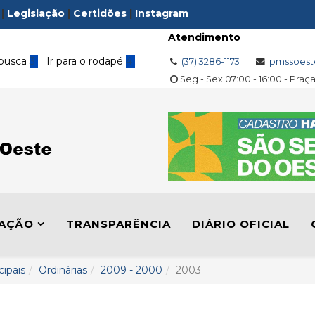
|
Legislação
|
Certidões
|
Instagram
Atendimento
 busca
3
Ir para o rodapé
4
.
(37) 3286-1173
pmssoest
Seg - Sex 07:00 - 16:00 - Praç
LAÇÃO
TRANSPARÊNCIA
DIÁRIO OFICIAL
cipais
Ordinárias
2009 - 2000
2003