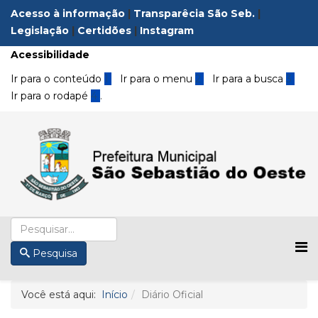
Acesso à informação
|
Transparêcia São Seb.
|
Legislação
|
Certidões
|
Instagram
Acessibilidade
Ir para o conteúdo
1
Ir para o menu
2
Ir para a busca
3
Ir para o rodapé
4
.
Pesquisa
Você está aqui:
Início
Diário Oficial