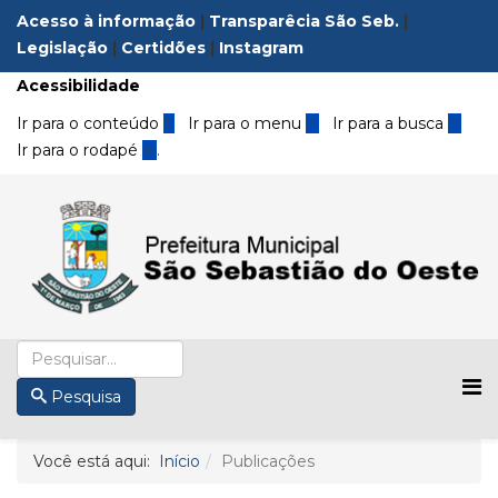
Acesso à informação
|
Transparêcia São Seb.
|
Legislação
|
Certidões
|
Instagram
Acessibilidade
Ir para o conteúdo
1
Ir para o menu
2
Ir para a busca
3
Ir para o rodapé
4
.
Pesquisa
Você está aqui:
Início
Publicações