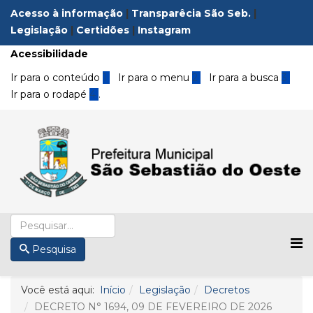
Acesso à informação
|
Transparêcia São Seb.
|
Legislação
|
Certidões
|
Instagram
Acessibilidade
Ir para o conteúdo
1
Ir para o menu
2
Ir para a busca
3
Ir para o rodapé
4
.
Pesquisa
Você está aqui:
Início
Legislação
Decretos
DECRETO N° 1694, 09 DE FEVEREIRO DE 2026