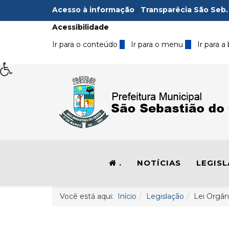
Acesso à informação
|
Transparêcia São Seb.
Acessibilidade
Ir para o conteúdo
1
Ir para o menu
2
Ir para a
.
NOTÍCIAS
LEGIS
Você está aqui:
Início
Legislação
Lei Orgân