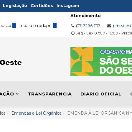
|
Legislação
|
Certidões
|
Instagram
Atendimento
 busca
3
Ir para o rodapé
4
.
(37) 3286-1173
pmssoest
Seg - Sex 07:00 - 16:00 - Praç
LAÇÃO
TRANSPARÊNCIA
DIÁRIO OFICIAL
ica
Emendas a Lei Orgânica
EMENDA À LEI ORGÂNICA N.º 