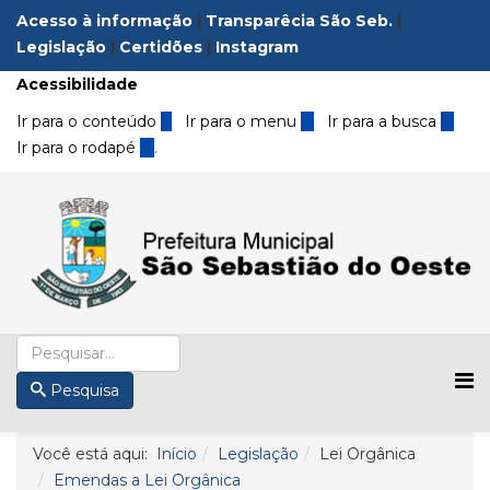
Acesso à informação
|
Transparêcia São Seb.
|
Legislação
|
Certidões
|
Instagram
Acessibilidade
Ir para o conteúdo
1
Ir para o menu
2
Ir para a busca
3
Ir para o rodapé
4
.
Pesquisa
Você está aqui:
Início
Legislação
Lei Orgânica
Emendas a Lei Orgânica