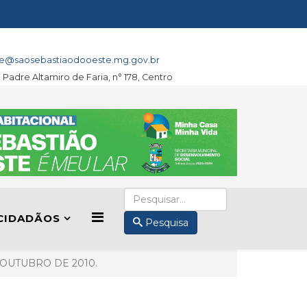
e@saosebastiaodooeste.mg.gov.br
a Padre Altamiro de Faria, n° 178, Centro
CIDADÃOS
Pesquisa
E OUTUBRO DE 2010.