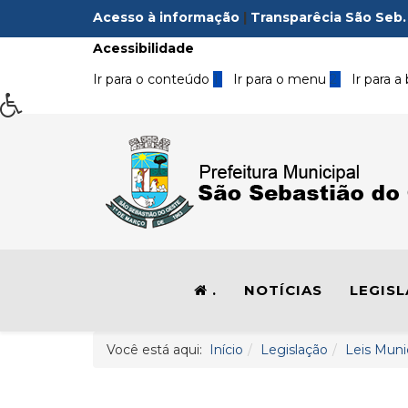
Acesso à informação
|
Transparêcia São Seb.
Acessibilidade
Ir para o conteúdo
1
Ir para o menu
2
Ir para a
.
NOTÍCIAS
LEGIS
Você está aqui:
Início
Legislação
Leis Muni