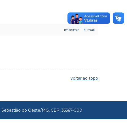
Imprimir
E-mail
voltar ao topo
São Sebastião do Oeste/MG, CEP: 35567-000