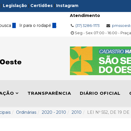
|
Legislação
|
Certidões
|
Instagram
Atendimento
 busca
3
Ir para o rodapé
4
.
(37) 3286-1173
pmssoest
Seg - Sex 07:00 - 16:00 - Praç
LAÇÃO
TRANSPARÊNCIA
DIÁRIO OFICIAL
cipais
Ordinárias
2020 - 2010
2010
LEI Nº 552, DE 19 D