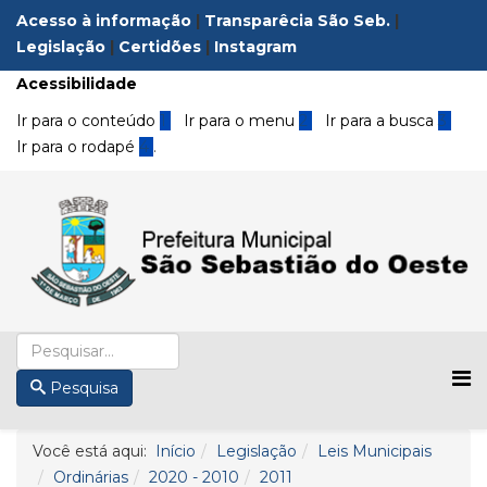
Acesso à informação
|
Transparêcia São Seb.
|
Legislação
|
Certidões
|
Instagram
Acessibilidade
Ir para o conteúdo
1
Ir para o menu
2
Ir para a busca
3
Ir para o rodapé
4
.
Pesquisa
Você está aqui:
Início
Legislação
Leis Municipais
Ordinárias
2020 - 2010
2011