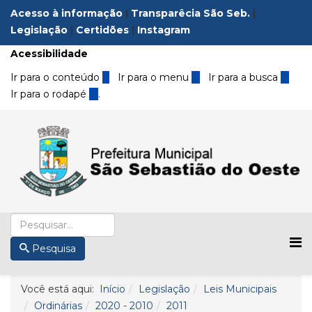
Acesso à informação
|
Transparêcia São Seb.
|
Legislação
|
Certidões
|
Instagram
Acessibilidade
Ir para o conteúdo
1
Ir para o menu
2
Ir para a busca
3
Ir para o rodapé
4
.
Pesquisa
Você está aqui:
Início
Legislação
Leis Municipais
Ordinárias
2020 - 2010
2011