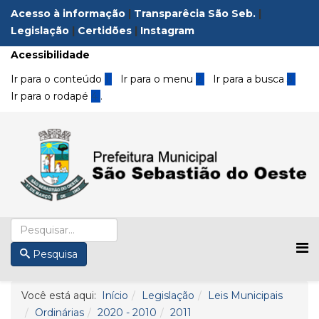
Acesso à informação
|
Transparêcia São Seb.
|
Legislação
|
Certidões
|
Instagram
Acessibilidade
Ir para o conteúdo
1
Ir para o menu
2
Ir para a busca
3
Ir para o rodapé
4
.
Pesquisa
Você está aqui:
Início
Legislação
Leis Municipais
Ordinárias
2020 - 2010
2011