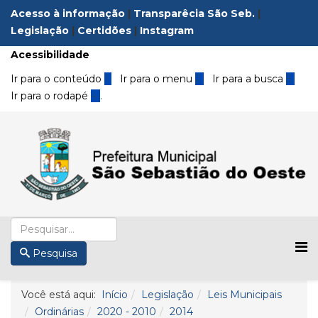
Acesso à informação
|
Transparêcia São Seb.
|
Legislação
|
Certidões
|
Instagram
Acessibilidade
Ir para o conteúdo
1
Ir para o menu
2
Ir para a busca
3
Ir para o rodapé
4
.
Pesquisa
Você está aqui:
Início
Legislação
Leis Municipais
Ordinárias
2020 - 2010
2014