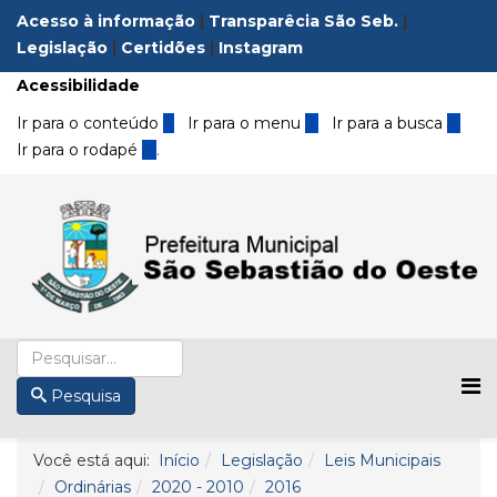
Acesso à informação
|
Transparêcia São Seb.
|
Legislação
|
Certidões
|
Instagram
Acessibilidade
Ir para o conteúdo
1
Ir para o menu
2
Ir para a busca
3
Ir para o rodapé
4
.
Pesquisa
Você está aqui:
Início
Legislação
Leis Municipais
Ordinárias
2020 - 2010
2016