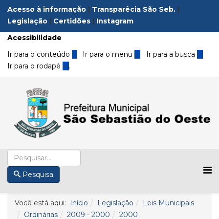
Acesso à informação
|
Transparêcia São Seb.
|
Legislação
|
Certidões
|
Instagram
Acessibilidade
Ir para o conteúdo
1
Ir para o menu
2
Ir para a busca
3
Ir para o rodapé
4
.
Pesquisa
Você está aqui:
Início
Legislação
Leis Municipais
Ordinárias
2009 - 2000
2000