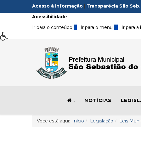
Acesso à informação
|
Transparêcia São Seb.
Acessibilidade
Ir para o conteúdo
1
Ir para o menu
2
Ir para a
.
NOTÍCIAS
LEGIS
Você está aqui:
Início
Legislação
Leis Muni