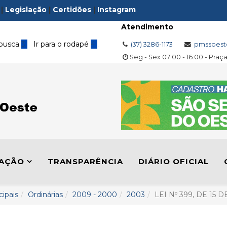
|
Legislação
|
Certidões
|
Instagram
Atendimento
 busca
3
Ir para o rodapé
4
.
(37) 3286-1173
pmssoest
Seg - Sex 07:00 - 16:00 - Praç
LAÇÃO
TRANSPARÊNCIA
DIÁRIO OFICIAL
cipais
Ordinárias
2009 - 2000
2003
LEI Nº 399, DE 15