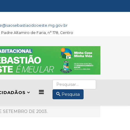
e@saosebastiaodooeste.mg.gov.br
a Padre Altamiro de Faria, n° 178, Centro
CIDADÃOS
Pesquisa
 DE SETEMBRO DE 2003.