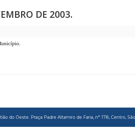
ETEMBRO DE 2003.
Município.
tião do Oeste. Praça Padre Altamiro de Faria, n° 178, Centro, 