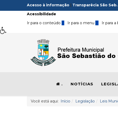
Acesso à informação
|
Transparêcia São Seb.
Acessibilidade
Ir para o conteúdo
1
Ir para o menu
2
Ir para a
.
NOTÍCIAS
LEGIS
Você está aqui:
Início
Legislação
Leis Muni