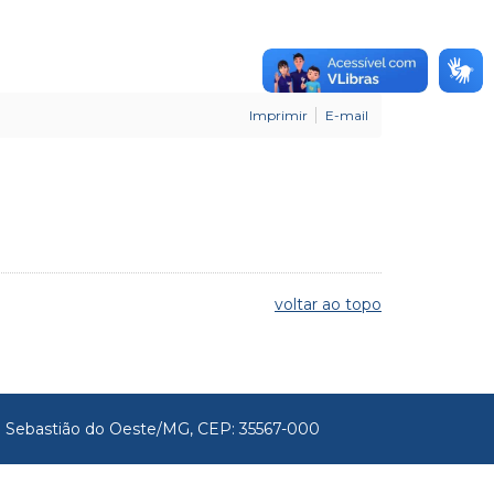
Imprimir
E-mail
voltar ao topo
São Sebastião do Oeste/MG, CEP: 35567-000