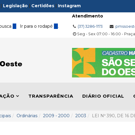
|
Legislação
|
Certidões
|
Instagram
Atendimento
 busca
3
Ir para o rodapé
4
.
(37) 3286-1173
pmssoest
Seg - Sex 07:00 - 16:00 - Praç
LAÇÃO
TRANSPARÊNCIA
DIÁRIO OFICIAL
cipais
Ordinárias
2009 - 2000
2003
LEI Nº 390, DE 16