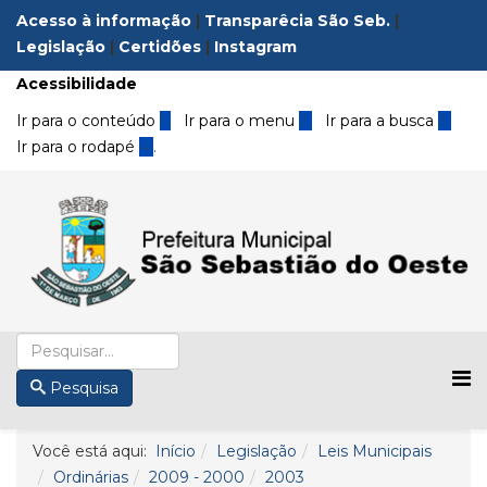
Acesso à informação
|
Transparêcia São Seb.
|
Legislação
|
Certidões
|
Instagram
Acessibilidade
Ir para o conteúdo
1
Ir para o menu
2
Ir para a busca
3
Ir para o rodapé
4
.
Pesquisa
Você está aqui:
Início
Legislação
Leis Municipais
Ordinárias
2009 - 2000
2003