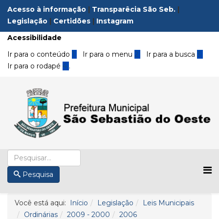
Acesso à informação
|
Transparêcia São Seb.
|
Legislação
|
Certidões
|
Instagram
Acessibilidade
Ir para o conteúdo
1
Ir para o menu
2
Ir para a busca
3
Ir para o rodapé
4
.
Pesquisa
Você está aqui:
Início
Legislação
Leis Municipais
Ordinárias
2009 - 2000
2006