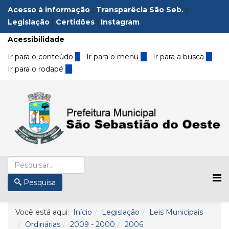
Acesso à informação
|
Transparêcia São Seb.
|
Legislação
|
Certidões
|
Instagram
Acessibilidade
Ir para o conteúdo
1
Ir para o menu
2
Ir para a busca
3
Ir para o rodapé
4
.
Pesquisa
Você está aqui:
Início
Legislação
Leis Municipais
Ordinárias
2009 - 2000
2006