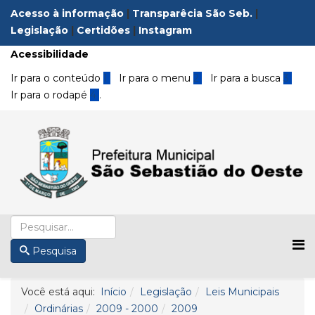
Acesso à informação
|
Transparêcia São Seb.
|
Legislação
|
Certidões
|
Instagram
Acessibilidade
Ir para o conteúdo
1
Ir para o menu
2
Ir para a busca
3
Ir para o rodapé
4
.
Pesquisa
Você está aqui:
Início
Legislação
Leis Municipais
Ordinárias
2009 - 2000
2009