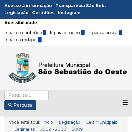
Acesso à informação
|
Transparêcia São Seb.
|
Legislação
|
Certidões
|
Instagram
Acessibilidade
Ir para o conteúdo
1
Ir para o menu
2
Ir para a busca
3
Ir para o rodapé
4
.
Pesquisa
Você está aqui:
Início
Legislação
Leis Municipais
Ordinárias
2009 - 2000
2009