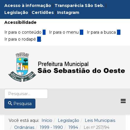
Acesso à informação
|
Transparêcia São Seb.
|
Legislação
|
Certidões
|
Instagram
Acessibilidade
Ir para o conteúdo
1
Ir para o menu
2
Ir para a busca
3
Ir para o rodapé
4
.
Pesquisa
Você está aqui:
Início
Legislação
Leis Municipais
Ordinárias
1999 - 1990
1994
Lei nº 257/94