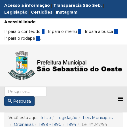
Acesso à informação
|
Transparêcia São Seb.
|
Legislação
|
Certidões
|
Instagram
Acessibilidade
Ir para o conteúdo
1
Ir para o menu
2
Ir para a busca
3
Ir para o rodapé
4
.
Pesquisa
Você está aqui:
Início
Legislação
Leis Municipais
Ordinárias
1999 - 1990
1994
Lei nº 247/94