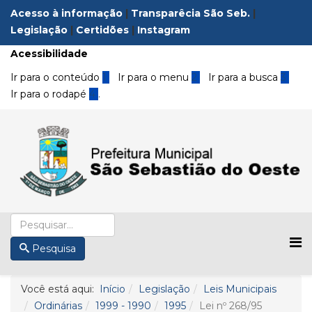
Acesso à informação
|
Transparêcia São Seb.
|
Legislação
|
Certidões
|
Instagram
Acessibilidade
Ir para o conteúdo
1
Ir para o menu
2
Ir para a busca
3
Ir para o rodapé
4
.
Pesquisa
Você está aqui:
Início
Legislação
Leis Municipais
Ordinárias
1999 - 1990
1995
Lei nº 268/95