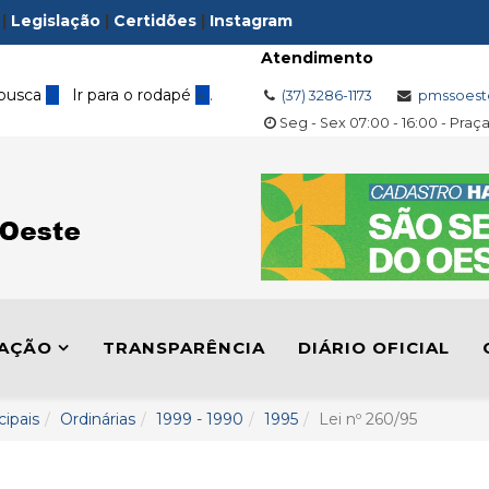
|
Legislação
|
Certidões
|
Instagram
Atendimento
 busca
3
Ir para o rodapé
4
.
(37) 3286-1173
pmssoest
Seg - Sex 07:00 - 16:00 - Praç
LAÇÃO
TRANSPARÊNCIA
DIÁRIO OFICIAL
cipais
Ordinárias
1999 - 1990
1995
Lei nº 260/95