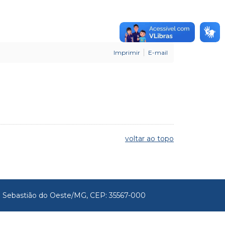
Imprimir
E-mail
voltar ao topo
São Sebastião do Oeste/MG, CEP: 35567-000