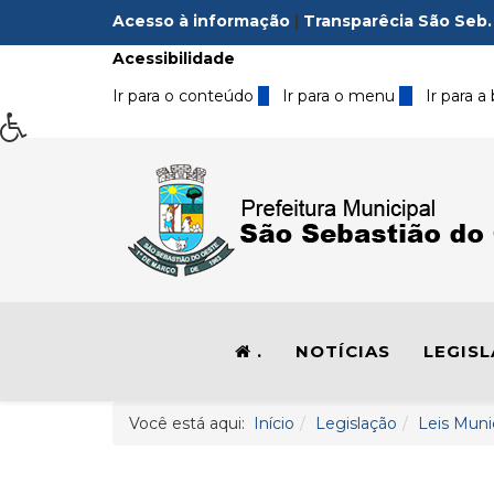
Acesso à informação
|
Transparêcia São Seb.
Acessibilidade
Ir para o conteúdo
1
Ir para o menu
2
Ir para a
.
NOTÍCIAS
LEGIS
Você está aqui:
Início
Legislação
Leis Muni