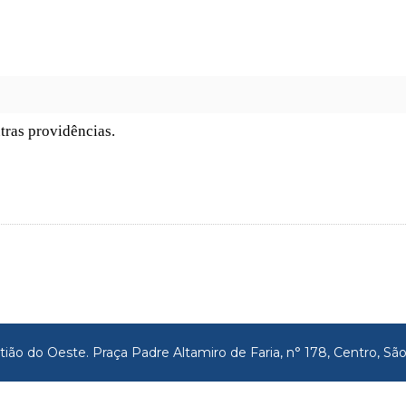
tras providências.
tião do Oeste. Praça Padre Altamiro de Faria, n° 178, Centro, 