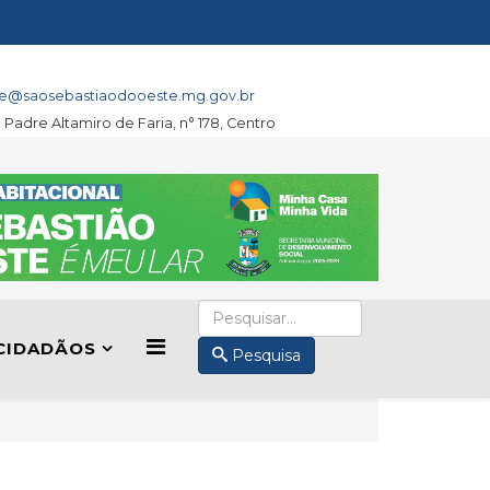
e@saosebastiaodooeste.mg.gov.br
a Padre Altamiro de Faria, n° 178, Centro
CIDADÃOS
Pesquisa