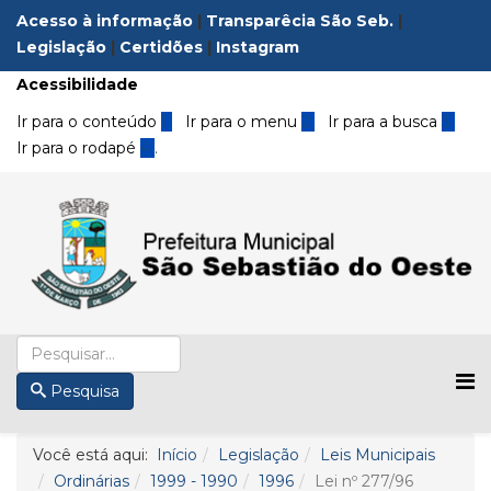
Acesso à informação
|
Transparêcia São Seb.
|
Legislação
|
Certidões
|
Instagram
Acessibilidade
Ir para o conteúdo
1
Ir para o menu
2
Ir para a busca
3
Ir para o rodapé
4
.
Pesquisa
Você está aqui:
Início
Legislação
Leis Municipais
Ordinárias
1999 - 1990
1996
Lei nº 277/96