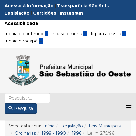
Acesso à informação
|
Transparêcia São Seb.
|
Legislação
|
Certidões
|
Instagram
Acessibilidade
Ir para o conteúdo
1
Ir para o menu
2
Ir para a busca
3
Ir para o rodapé
4
.
Pesquisa
Você está aqui:
Início
Legislação
Leis Municipais
Ordinárias
1999 - 1990
1996
Lei nº 275/96