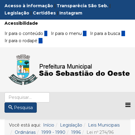
Acesso à informação
|
Transparêcia São Seb.
|
Legislação
|
Certidões
|
Instagram
Acessibilidade
Ir para o conteúdo
1
Ir para o menu
2
Ir para a busca
3
Ir para o rodapé
4
.
Pesquisa
Você está aqui:
Início
Legislação
Leis Municipais
Ordinárias
1999 - 1990
1996
Lei nº 274/96