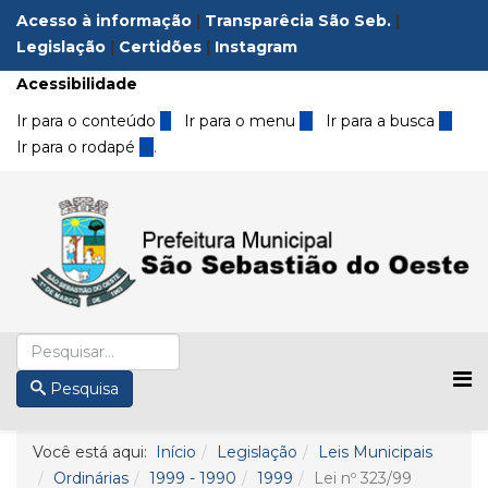
Acesso à informação
|
Transparêcia São Seb.
|
Legislação
|
Certidões
|
Instagram
Acessibilidade
Ir para o conteúdo
1
Ir para o menu
2
Ir para a busca
3
Ir para o rodapé
4
.
Pesquisa
Você está aqui:
Início
Legislação
Leis Municipais
Ordinárias
1999 - 1990
1999
Lei nº 323/99