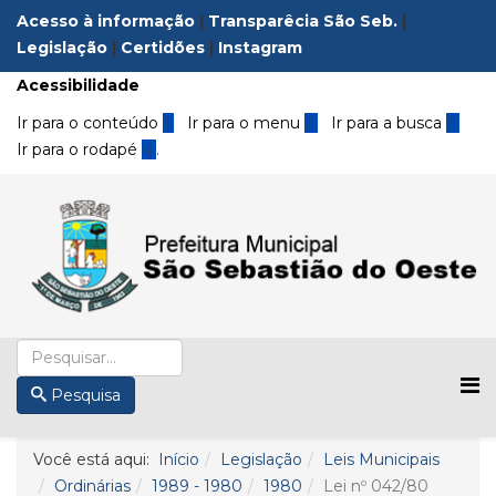
Acesso à informação
|
Transparêcia São Seb.
|
Legislação
|
Certidões
|
Instagram
Acessibilidade
Ir para o conteúdo
1
Ir para o menu
2
Ir para a busca
3
Ir para o rodapé
4
.
Pesquisa
Você está aqui:
Início
Legislação
Leis Municipais
Ordinárias
1989 - 1980
1980
Lei nº 042/80