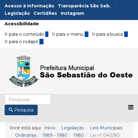
Acesso à informação
|
Transparêcia São Seb.
|
Legislação
|
Certidões
|
Instagram
Acessibilidade
Ir para o conteúdo
1
Ir para o menu
2
Ir para a busca
3
Ir para o rodapé
4
.
Pesquisa
Você está aqui:
Início
Legislação
Leis Municipais
Ordinárias
1989 - 1980
1980
Lei nº 040/80