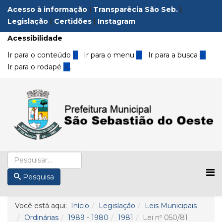
Acesso à informação
|
Transparêcia São Seb.
|
Legislação
|
Certidões
|
Instagram
Acessibilidade
Ir para o conteúdo
1
Ir para o menu
2
Ir para a busca
3
Ir para o rodapé
4
.
Pesquisa
Você está aqui:
Início
Legislação
Leis Municipais
Ordinárias
1989 - 1980
1981
Lei nº 050/81