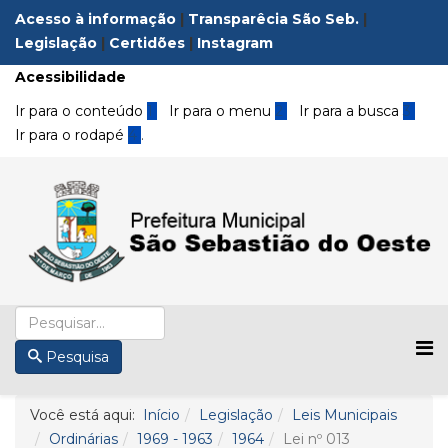
Acesso à informação
|
Transparêcia São Seb.
|
Legislação
|
Certidões
|
Instagram
Acessibilidade
Ir para o conteúdo
1
Ir para o menu
2
Ir para a busca
3
Ir para o rodapé
4
.
Pesquisa
Você está aqui:
Início
Legislação
Leis Municipais
Ordinárias
1969 - 1963
1964
Lei nº 013