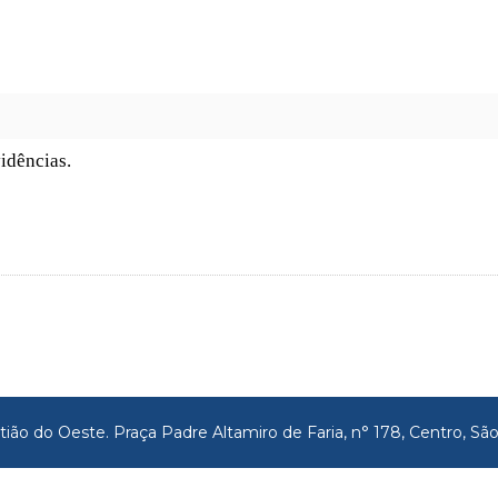
vidências.
tião do Oeste. Praça Padre Altamiro de Faria, n° 178, Centro, 