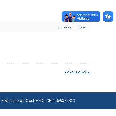
Imprimir
E-mail
voltar ao topo
São Sebastião do Oeste/MG, CEP: 35567-000