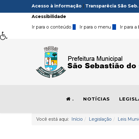
Acesso à informação
|
Transparêcia São Seb.
Acessibilidade
Ir para o conteúdo
1
Ir para o menu
2
Ir para a
.
NOTÍCIAS
LEGIS
Você está aqui:
Início
Legislação
Leis Muni