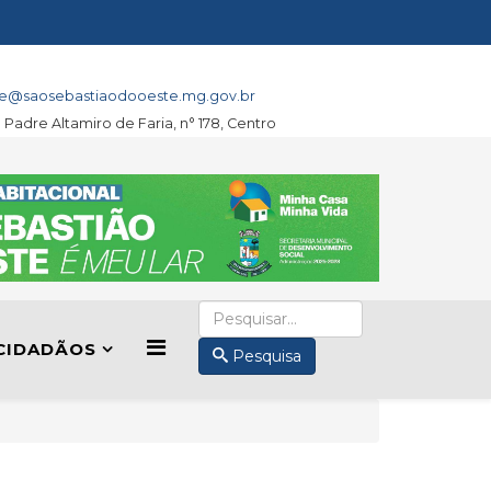
e@saosebastiaodooeste.mg.gov.br
a Padre Altamiro de Faria, n° 178, Centro
CIDADÃOS
Pesquisa