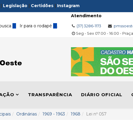
|
Legislação
|
Certidões
|
Instagram
Atendimento
 busca
3
Ir para o rodapé
4
.
(37) 3286-1173
pmssoest
Seg - Sex 07:00 - 16:00 - Praç
LAÇÃO
TRANSPARÊNCIA
DIÁRIO OFICIAL
cipais
Ordinárias
1969 - 1963
1968
Lei nº 057