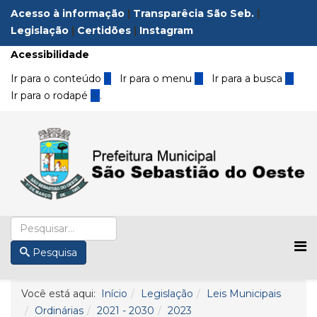
Acesso à informação
|
Transparêcia São Seb.
|
Legislação
|
Certidões
|
Instagram
Acessibilidade
Ir para o conteúdo
1
Ir para o menu
2
Ir para a busca
3
Ir para o rodapé
4
.
Pesquisa
Você está aqui:
Início
Legislação
Leis Municipais
Ordinárias
2021 - 2030
2023