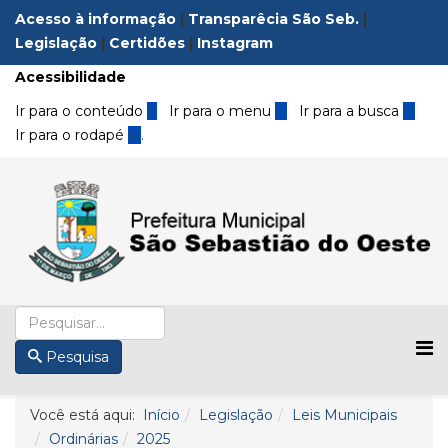
Acesso à informação
|
Transparêcia São Seb.
|
Legislação
|
Certidões
|
Instagram
Acessibilidade
Ir para o conteúdo
1
Ir para o menu
2
Ir para a busca
3
Ir para o rodapé
4
.
Pesquisa
Você está aqui:
Início
Legislação
Leis Municipais
Ordinárias
2025