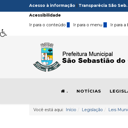
Acesso à informação
|
Transparêcia São Seb.
Acessibilidade
Ir para o conteúdo
1
Ir para o menu
2
Ir para a
.
NOTÍCIAS
LEGIS
Você está aqui:
Início
Legislação
Leis Muni