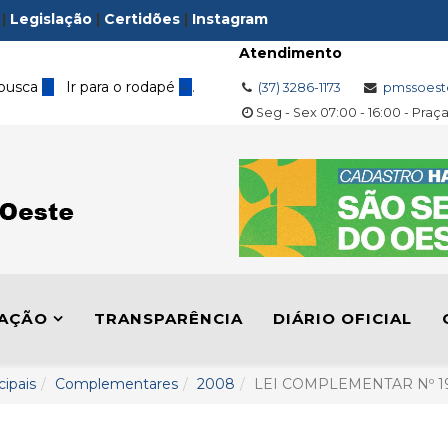
|
Legislação
|
Certidões
|
Instagram
Atendimento
 busca
3
Ir para o rodapé
4
.
(37) 3286-1173
pmssoest
Seg - Sex 07:00 - 16:00 - Praç
LAÇÃO
TRANSPARÊNCIA
DIÁRIO OFICIAL
cipais
Complementares
2008
LEI COMPLEMENTAR Nº 19