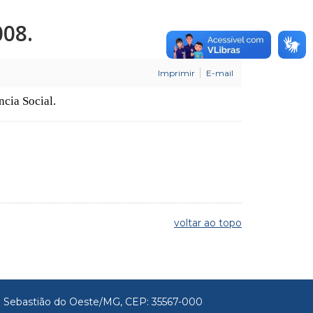
08.
Imprimir
E-mail
ncia Social.
voltar ao topo
São Sebastião do Oeste/MG, CEP: 35567-000