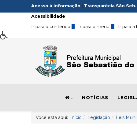
Acesso à informação
|
Transparêcia São Seb.
Acessibilidade
Ir para o conteúdo
1
Ir para o menu
2
Ir para a
.
NOTÍCIAS
LEGIS
Você está aqui:
Início
Legislação
Leis Muni