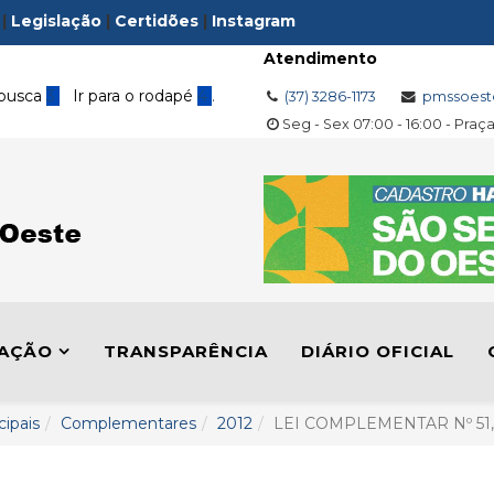
|
Legislação
|
Certidões
|
Instagram
Atendimento
 busca
3
Ir para o rodapé
4
.
(37) 3286-1173
pmssoest
Seg - Sex 07:00 - 16:00 - Praç
LAÇÃO
TRANSPARÊNCIA
DIÁRIO OFICIAL
cipais
Complementares
2012
LEI COMPLEMENTAR Nº 51,